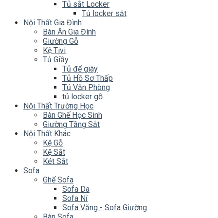
Tủ sắt Locker
Tủ locker sắt
Nội Thất Gia Đình
Bàn Ăn Gia Đình
Giường Gỗ
Kệ Tivi
Tủ Giầy
Tủ để giày
Tủ Hồ Sơ Thấp
Tủ Văn Phòng
tủ locker gỗ
Nội Thất Trường Học
Bàn Ghế Học Sinh
Giường Tầng Sắt
Nội Thất Khác
Kệ Gỗ
Kệ Sắt
Két Sắt
Sofa
Ghế Sofa
Sofa Da
Sofa Nỉ
Sofa Văng - Sofa Giường
Bàn Sofa