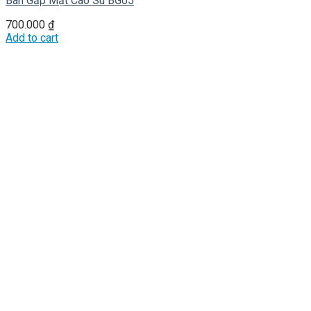
Bàn Gấp Mặt Cao Su BG05
700.000
₫
Add to cart