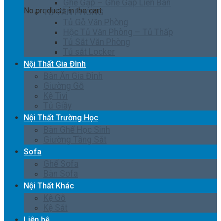
Ghế Gấp – Ghế Gấp Liền Bàn
No products in the cart.
TỦ VĂN PHÒNG
Tủ Gỗ Văn Phòng
Hộc Tủ Văn Phòng – Tủ Thấp
Tủ Sắt Văn Phòng
Tủ sắt Locker
Nội Thất Gia Đình
Bàn Ăn Gia Đình
Giường Gỗ
Kệ Tivi
Tủ Giầy
Nội Thất Trường Học
Bàn Ghế Học Sinh
Giường Tầng Sắt
Sofa
Ghế Sofa
Bàn Sofa
Nội Thất Khác
Kệ Gỗ
Kệ Sắt
Liên hệ