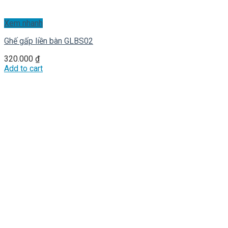
Xem nhanh
Ghế gấp liền bàn GLBS02
320.000
₫
Add to cart