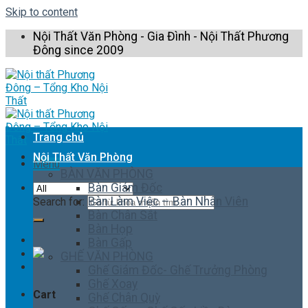
Skip to content
Nội Thất Văn Phòng - Gia Đình - Nội Thất Phương
Đông since 2009
Trang chủ
Nội Thất Văn Phòng
Menu
BÀN VĂN PHÒNG
Bàn Giám Đốc
Bàn Làm Việc – Bàn Nhân Viên
Search for:
Bàn Chân Sắt
Bàn Họp
Bàn Gấp
GHẾ VĂN PHÒNG
Ghế Giám Đốc- Ghế Trưởng Phòng
Ghế Xoay
Cart
Ghế Chân Quỳ