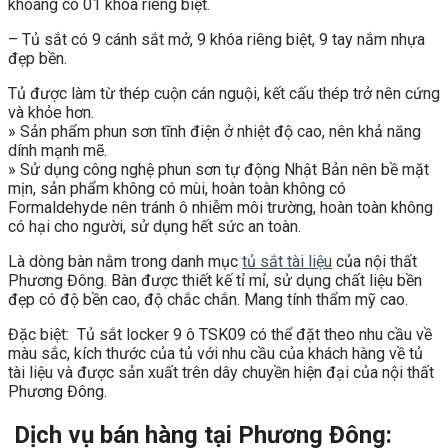
khoang có 01 khóa riêng biệt.
– Tủ sắt có 9 cánh sắt mở, 9 khóa riêng biệt, 9 tay nắm nhựa
đẹp bền.
Tủ được làm từ thép cuộn cán nguội, kết cấu thép trở nên cứng
và khỏe hơn.
» Sản phẩm phun sơn tĩnh điện ở nhiệt độ cao, nên khả năng
dính mạnh mẽ.
» Sử dụng công nghệ phun sơn tự động Nhật Bản nên bề mặt
mịn, sản phẩm không có mùi, hoàn toàn không có
Formaldehyde nên tránh ô nhiễm môi trường, hoàn toàn không
có hại cho người, sử dụng hết sức an toàn.
Là dòng bàn nằm trong danh mục
tủ sắt tài liệu
của nội thất
Phương Đông. Bàn được thiết kế tỉ mỉ, sử dụng chất liệu bền
đẹp có độ bền cao, độ chắc chắn. Mang tính thẩm mỹ cao.
Đặc biệt: Tủ sắt locker 9 ô TSK09 có thể đặt theo nhu cầu về
màu sắc, kích thước của tủ với nhu cầu của khách hàng về tủ
tài liệu và được sản xuất trên dây chuyền hiện đại của nội thất
Phương Đông.
Dịch vụ bán hàng tại Phương Đông: