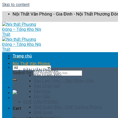
Skip to content
Nội Thất Văn Phòng - Gia Đình - Nội Thất Phương Đô
Trang chủ
Menu
Nội Thất Văn Phòng
BÀN VĂN PHÒNG
Search for:
Bàn Giám Đốc
Bàn Làm Việc – Bàn Nhân Viên
Bàn Chân Sắt
Bàn Họp
Bàn Gấp
GHẾ VĂN PHÒNG
Ghế Giám Đốc- Ghế Trưởng Phòng
Cart
Ghế Xoay
Ghế Chân Quỳ