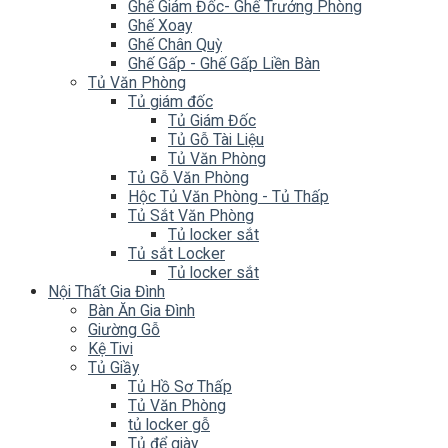
Ghế Giám Đốc- Ghế Trưởng Phòng
Ghế Xoay
Ghế Chân Quỳ
Ghế Gấp - Ghế Gấp Liền Bàn
Tủ Văn Phòng
Tủ giám đốc
Tủ Giám Đốc
Tủ Gỗ Tài Liệu
Tủ Văn Phòng
Tủ Gỗ Văn Phòng
Hộc Tủ Văn Phòng - Tủ Thấp
Tủ Sắt Văn Phòng
Tủ locker sắt
Tủ sắt Locker
Tủ locker sắt
Nội Thất Gia Đình
Bàn Ăn Gia Đình
Giường Gỗ
Kệ Tivi
Tủ Giầy
Tủ Hồ Sơ Thấp
Tủ Văn Phòng
tủ locker gỗ
Tủ để giày