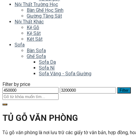
Nội Thất Trường Học
Bàn Ghế Học Sinh
Giường Tầng Sắt
Nội Thất Khác
Kệ Gỗ
Kệ Sắt
Két Sắt
Sofa
Bàn Sofa
Ghế Sofa
Sofa Da
Sofa Nỉ
Sofa Văng - Sofa Giường
Filter by price
Filter
TỦ GỖ VĂN PHÒNG
Tủ gỗ văn phòng là nơi lưu trữ các giấy tờ văn bản, hợp đồng, ho