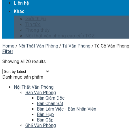
Liên hệ
Khác
Giới thiệu
Tin tức
Phong thủy
Nội thất văn phòng cao cấp TOZ
Home
/
Nội Thất Văn Phòng
/
Tủ Văn Phòng
/
Tủ Gỗ Văn Phòn
Filter
Showing all 20 results
Danh mục sản phẩm
Nội Thất Văn Phòng
Bàn Văn Phòng
Bàn Giám Đốc
Bàn Chân Sắt
Bàn Làm Việc - Bàn Nhân Viên
Bàn Họp
Bàn Gấp
Ghế Văn Phòng