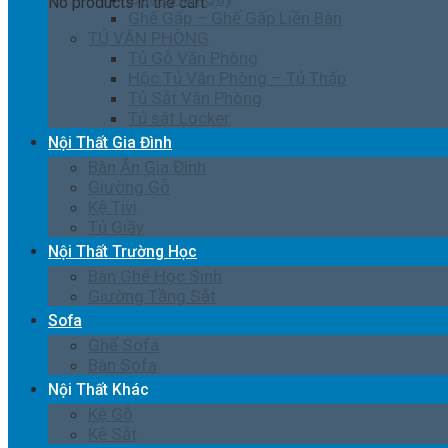
No products in the cart.
Ghế Gấp – Ghế Gấp Liền Bàn
TỦ VĂN PHÒNG
Tủ Gỗ Văn Phòng
Hộc Tủ Văn Phòng – Tủ Thấp
Tủ Sắt Văn Phòng
Tủ sắt Locker
Nội Thất Gia Đình
Bàn Ăn Gia Đình
Giường Gỗ
Kệ Tivi
Tủ Giầy
Nội Thất Trường Học
Bàn Ghế Học Sinh
Giường Tầng Sắt
Sofa
Ghế Sofa
Bàn Sofa
Nội Thất Khác
Kệ Gỗ
Kệ Sắt