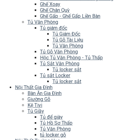
Ghế Xoay
Ghế Chân Quỳ
Ghế Gấp - Ghế Gấp Liền Bàn
Tủ Văn Phòng
Tủ giám đốc
Tủ Giám Đốc
Tủ Gỗ Tài Liệu
Tủ Văn Phòng
Tủ Gỗ Văn Phòng
Hộc Tủ Văn Phòng - Tủ Thấp
Tủ Sắt Văn Phòng
Tủ locker sắt
Tủ sắt Locker
Tủ locker sắt
Nội Thất Gia Đình
Bàn Ăn Gia Đình
Giường Gỗ
Kệ Tivi
Tủ Giầy
Tủ để giày
Tủ Hồ Sơ Thấp
Tủ Văn Phòng
tủ locker gỗ