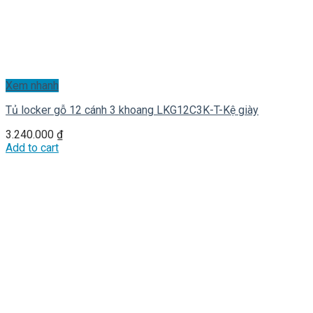
Xem nhanh
Tủ locker gỗ 12 cánh 3 khoang LKG12C3K-T-Kệ giày
3.240.000
₫
Add to cart