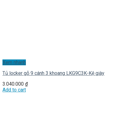
Xem nhanh
Tủ locker gỗ 9 cánh 3 khoang LKG9C3K-Kệ giày
3.040.000
₫
Add to cart