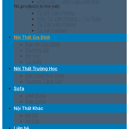
Ghế Gấp – Ghế Gấp Liền Bàn
No products in the cart.
TỦ VĂN PHÒNG
Tủ Gỗ Văn Phòng
Hộc Tủ Văn Phòng – Tủ Thấp
Tủ Sắt Văn Phòng
Tủ sắt Locker
Nội Thất Gia Đình
Bàn Ăn Gia Đình
Giường Gỗ
Kệ Tivi
Tủ Giầy
Nội Thất Trường Học
Bàn Ghế Học Sinh
Giường Tầng Sắt
Sofa
Ghế Sofa
Bàn Sofa
Nội Thất Khác
Kệ Gỗ
Kệ Sắt
Liên hệ