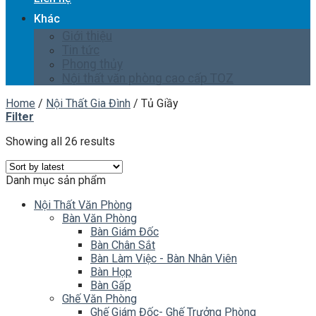
Khác
Giới thiệu
Tin tức
Phong thủy
Nội thất văn phòng cao cấp TOZ
Home
/
Nội Thất Gia Đình
/
Tủ Giầy
Filter
Showing all 26 results
Danh mục sản phẩm
Nội Thất Văn Phòng
Bàn Văn Phòng
Bàn Giám Đốc
Bàn Chân Sắt
Bàn Làm Việc - Bàn Nhân Viên
Bàn Họp
Bàn Gấp
Ghế Văn Phòng
Ghế Giám Đốc- Ghế Trưởng Phòng