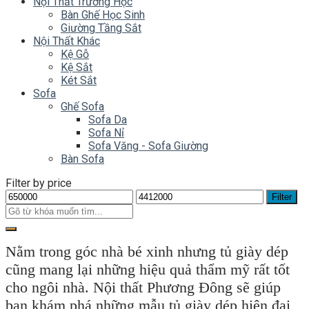
Nội Thất Trường Học
Bàn Ghế Học Sinh
Giường Tầng Sắt
Nội Thất Khác
Kệ Gỗ
Kệ Sắt
Két Sắt
Sofa
Ghế Sofa
Sofa Da
Sofa Nỉ
Sofa Văng - Sofa Giường
Bàn Sofa
Filter by price
Filter
Nằm trong góc nhà bé xinh nhưng tủ giày dép
cũng mang lại những hiệu quả thẩm mỹ rất tốt
cho ngôi nhà. Nội thất Phương Đông sẽ giúp
bạn khám phá những mẫu tủ giày dép hiện đại,