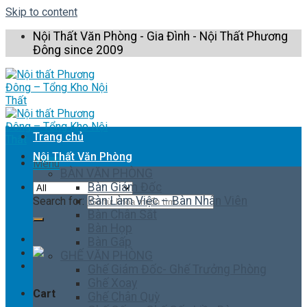
Skip to content
Nội Thất Văn Phòng - Gia Đình - Nội Thất Phương
Đông since 2009
Trang chủ
Nội Thất Văn Phòng
Menu
BÀN VĂN PHÒNG
Bàn Giám Đốc
Bàn Làm Việc – Bàn Nhân Viên
Search for:
Bàn Chân Sắt
Bàn Họp
Bàn Gấp
GHẾ VĂN PHÒNG
Ghế Giám Đốc- Ghế Trưởng Phòng
Ghế Xoay
Cart
Ghế Chân Quỳ