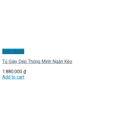
Xem nhanh
Tủ Giày Dép Thông Minh Ngăn Kéo
1.880.000
₫
Add to cart