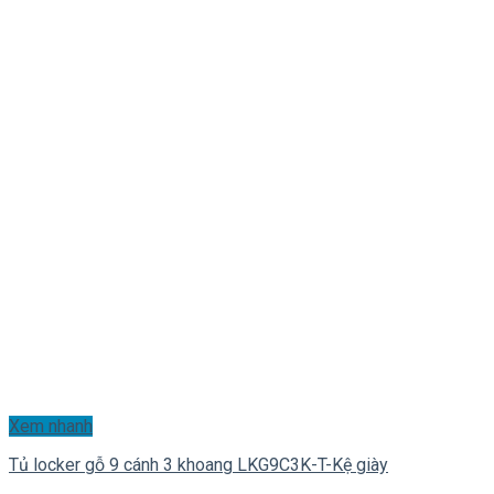
Xem nhanh
Tủ locker gỗ 9 cánh 3 khoang LKG9C3K-T-Kệ giày