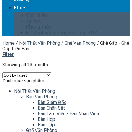
Khác
Giới thiệu
Tin tức
Phong thủy
Nội thất văn phòng cao cấp TOZ
Home
/
Nội Thất Văn Phòng
/
Ghế Văn Phòng
/
Ghế Gấp - Ghế
Gấp Liền Bàn
Filter
Showing all 13 results
Danh mục sản phẩm
Nội Thất Văn Phòng
Bàn Văn Phòng
Bàn Giám Đốc
Bàn Chân Sắt
Bàn Làm Việc - Bàn Nhân Viên
Bàn Họp
Bàn Gấp
Ghế Văn Phòng