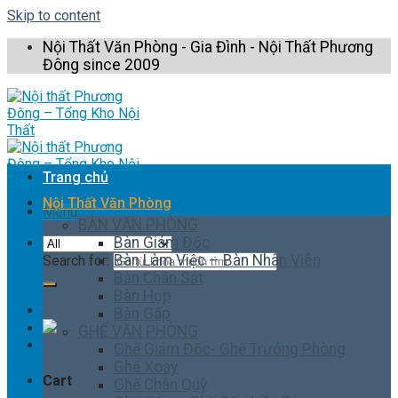
Skip to content
Nội Thất Văn Phòng - Gia Đình - Nội Thất Phương
Đông since 2009
Trang chủ
Nội Thất Văn Phòng
Menu
BÀN VĂN PHÒNG
Bàn Giám Đốc
Bàn Làm Việc – Bàn Nhân Viên
Search for:
Bàn Chân Sắt
Bàn Họp
Bàn Gấp
GHẾ VĂN PHÒNG
Ghế Giám Đốc- Ghế Trưởng Phòng
Ghế Xoay
Cart
Ghế Chân Quỳ