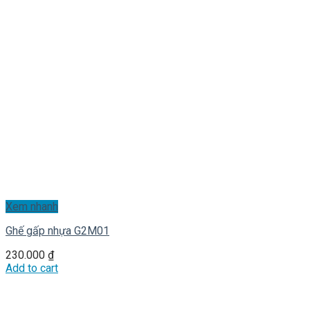
Xem nhanh
Ghế gấp nhựa G2M01
230.000
₫
Add to cart