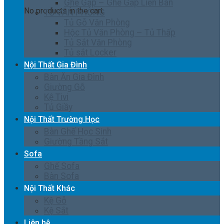
Ghế Gấp – Ghế Gấp Liền Bàn
No products in the cart.
TỦ VĂN PHÒNG
Tủ Gỗ Văn Phòng
Hộc Tủ Văn Phòng – Tủ Thấp
Tủ Sắt Văn Phòng
Tủ sắt Locker
Nội Thất Gia Đình
Bàn Ăn Gia Đình
Giường Gỗ
Kệ Tivi
Tủ Giầy
Nội Thất Trường Học
Bàn Ghế Học Sinh
Giường Tầng Sắt
Sofa
Ghế Sofa
Bàn Sofa
Nội Thất Khác
Kệ Gỗ
Kệ Sắt
Liên hệ