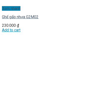
Xem nhanh
Ghế gấp nhựa G2M02
230.000
₫
Add to cart