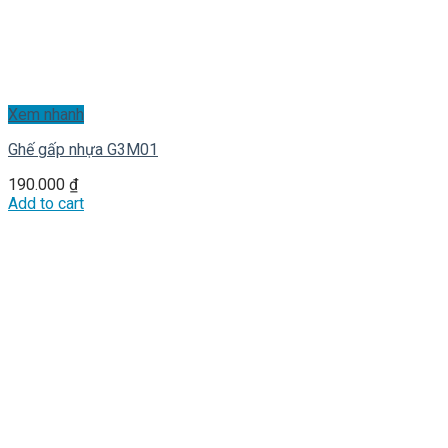
Xem nhanh
Ghế gấp nhựa G3M01
190.000
₫
Add to cart