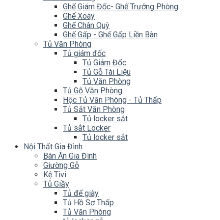
Ghế Giám Đốc- Ghế Trưởng Phòng
Ghế Xoay
Ghế Chân Quỳ
Ghế Gấp - Ghế Gấp Liền Bàn
Tủ Văn Phòng
Tủ giám đốc
Tủ Giám Đốc
Tủ Gỗ Tài Liệu
Tủ Văn Phòng
Tủ Gỗ Văn Phòng
Hộc Tủ Văn Phòng - Tủ Thấp
Tủ Sắt Văn Phòng
Tủ locker sắt
Tủ sắt Locker
Tủ locker sắt
Nội Thất Gia Đình
Bàn Ăn Gia Đình
Giường Gỗ
Kệ Tivi
Tủ Giầy
Tủ để giày
Tủ Hồ Sơ Thấp
Tủ Văn Phòng