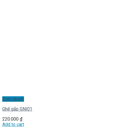
Xem nhanh
Ghế gấp GNI01
220.000
₫
Add to cart