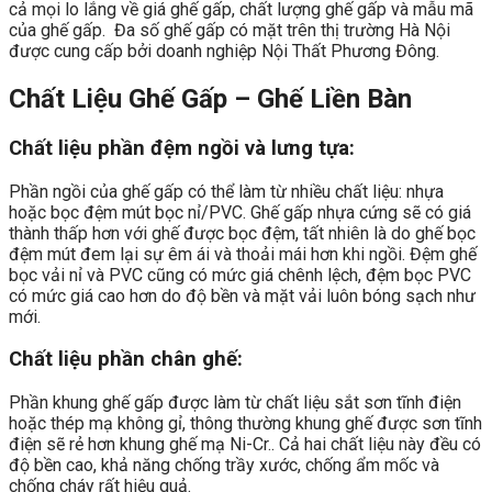
cả mọi lo lắng về giá ghế gấp, chất lượng ghế gấp và mẫu mã
của ghế gấp. Đa số ghế gấp có mặt trên thị trường Hà Nội
được cung cấp bởi doanh nghiệp Nội Thất Phương Đông.
Chất Liệu Ghế Gấp – Ghế Liền Bàn
Chất liệu phần đệm ngồi và lưng tựa:
Phần ngồi của ghế gấp có thể làm từ nhiều chất liệu: nhựa
hoặc bọc đệm mút bọc nỉ/PVC. Ghế gấp nhựa cứng sẽ có giá
thành thấp hơn với ghế được bọc đệm, tất nhiên là do ghế bọc
đệm mút đem lại sự êm ái và thoải mái hơn khi ngồi. Đệm ghế
bọc vải nỉ và PVC cũng có mức giá chênh lệch, đệm bọc PVC
có mức giá cao hơn do độ bền và mặt vải luôn bóng sạch như
mới.
Chất liệu phần chân ghế:
Phần khung ghế gấp được làm từ chất liệu sắt sơn tĩnh điện
hoặc thép mạ không gỉ, thông thường khung ghế được sơn tĩnh
điện sẽ rẻ hơn khung ghế mạ Ni-Cr.. Cả hai chất liệu này đều có
độ bền cao, khả năng chống trầy xước, chống ẩm mốc và
chống cháy rất hiệu quả.