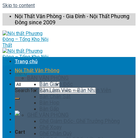
Skip to content
Nội Thất Văn Phòng - Gia Đình - Nội Thất Phương
Đông since 2009
Trang chủ
Nội Thất Văn Phòng
Menu
BÀN VĂN PHÒNG
Bàn Giám Đốc
Bàn Làm Việc – Bàn Nhân Viên
Search for:
Bàn Chân Sắt
Bàn Họp
Bàn Gấp
GHẾ VĂN PHÒNG
Ghế Giám Đốc- Ghế Trưởng Phòng
Ghế Xoay
Cart
Ghế Chân Quỳ