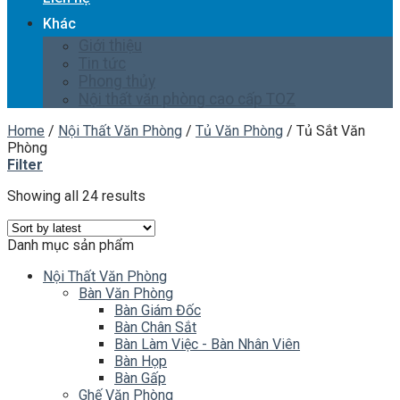
Khác
Giới thiệu
Tin tức
Phong thủy
Nội thất văn phòng cao cấp TOZ
Home
/
Nội Thất Văn Phòng
/
Tủ Văn Phòng
/
Tủ Sắt Văn
Phòng
Filter
Showing all 24 results
Danh mục sản phẩm
Nội Thất Văn Phòng
Bàn Văn Phòng
Bàn Giám Đốc
Bàn Chân Sắt
Bàn Làm Việc - Bàn Nhân Viên
Bàn Họp
Bàn Gấp
Ghế Văn Phòng