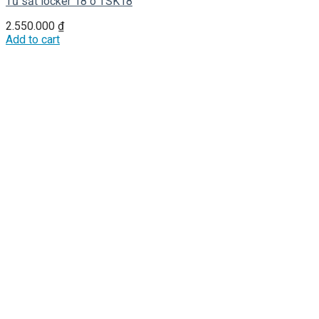
Tủ sắt locker 18 ô TSK18
2.550.000
₫
Add to cart