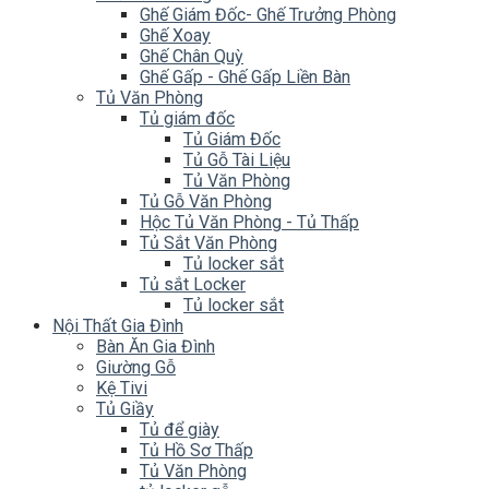
Ghế Giám Đốc- Ghế Trưởng Phòng
Ghế Xoay
Ghế Chân Quỳ
Ghế Gấp - Ghế Gấp Liền Bàn
Tủ Văn Phòng
Tủ giám đốc
Tủ Giám Đốc
Tủ Gỗ Tài Liệu
Tủ Văn Phòng
Tủ Gỗ Văn Phòng
Hộc Tủ Văn Phòng - Tủ Thấp
Tủ Sắt Văn Phòng
Tủ locker sắt
Tủ sắt Locker
Tủ locker sắt
Nội Thất Gia Đình
Bàn Ăn Gia Đình
Giường Gỗ
Kệ Tivi
Tủ Giầy
Tủ để giày
Tủ Hồ Sơ Thấp
Tủ Văn Phòng