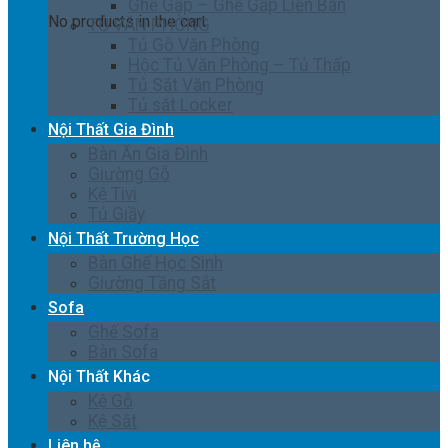
Ghế Gấp – Ghế Gấp Liền Bàn
No products in the cart.
TỦ VĂN PHÒNG
Tủ Gỗ Văn Phòng
Hộc Tủ Văn Phòng – Tủ Thấp
Tủ Sắt Văn Phòng
Tủ sắt Locker
Nội Thất Gia Đình
Bàn Ăn Gia Đình
Giường Gỗ
Kệ Tivi
Tủ Giầy
Nội Thất Trường Học
Bàn Ghế Học Sinh
Giường Tầng Sắt
Sofa
Ghế Sofa
Bàn Sofa
Nội Thất Khác
Kệ Gỗ
Kệ Sắt
Liên hệ