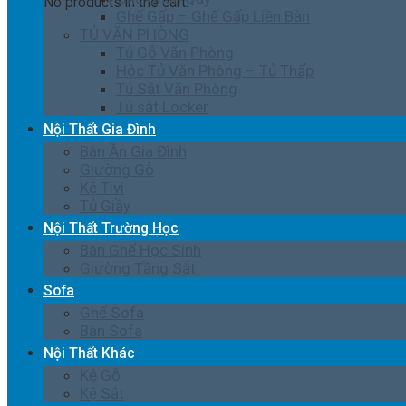
No products in the cart.
Ghế Gấp – Ghế Gấp Liền Bàn
TỦ VĂN PHÒNG
Tủ Gỗ Văn Phòng
Hộc Tủ Văn Phòng – Tủ Thấp
Tủ Sắt Văn Phòng
Tủ sắt Locker
Nội Thất Gia Đình
Bàn Ăn Gia Đình
Giường Gỗ
Kệ Tivi
Tủ Giầy
Nội Thất Trường Học
Bàn Ghế Học Sinh
Giường Tầng Sắt
Sofa
Ghế Sofa
Bàn Sofa
Nội Thất Khác
Kệ Gỗ
Kệ Sắt