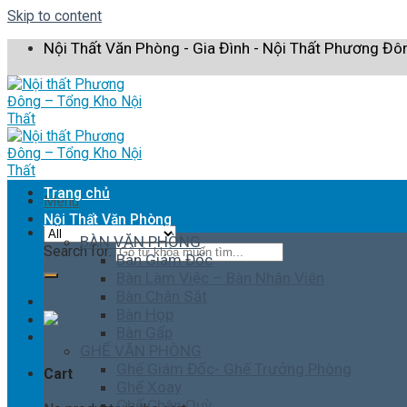
Skip to content
Nội Thất Văn Phòng - Gia Đình - Nội Thất Phương Đô
Trang chủ
Menu
Nội Thất Văn Phòng
BÀN VĂN PHÒNG
Search for:
Bàn Giám Đốc
Bàn Làm Việc – Bàn Nhân Viên
Bàn Chân Sắt
Bàn Họp
Bàn Gấp
GHẾ VĂN PHÒNG
Ghế Giám Đốc- Ghế Trưởng Phòng
Cart
Ghế Xoay
Ghế Chân Quỳ