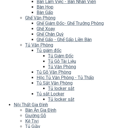
Bàn Làm Việc - Bàn Nhân Viên
Bàn Họp
Bàn Gấp
Ghế Văn Phòng
Ghế Giám Đốc- Ghế Trưởng Phòng
Ghế Xoay
Ghế Chân Quỳ
Ghế Gấp - Ghế Gấp Liền Bàn
Tủ Văn Phòng
Tủ giám đốc
Tủ Giám Đốc
Tủ Gỗ Tài Liệu
Tủ Văn Phòng
Tủ Gỗ Văn Phòng
Hộc Tủ Văn Phòng - Tủ Thấp
Tủ Sắt Văn Phòng
Tủ locker sắt
Tủ sắt Locker
Tủ locker sắt
Nội Thất Gia Đình
Bàn Ăn Gia Đình
Giường Gỗ
Kệ Tivi
Tủ Giầy