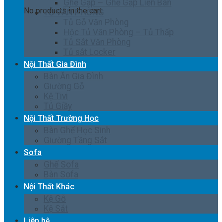
Ghế Gấp – Ghế Gấp Liền Bàn
No products in the cart.
TỦ VĂN PHÒNG
Tủ Gỗ Văn Phòng
Hộc Tủ Văn Phòng – Tủ Thấp
Tủ Sắt Văn Phòng
Tủ sắt Locker
Nội Thất Gia Đình
Bàn Ăn Gia Đình
Giường Gỗ
Kệ Tivi
Tủ Giầy
Nội Thất Trường Học
Bàn Ghế Học Sinh
Giường Tầng Sắt
Sofa
Ghế Sofa
Bàn Sofa
Nội Thất Khác
Kệ Gỗ
Kệ Sắt
Liên hệ