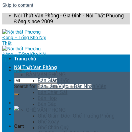
Skip to content
Nội Thất Văn Phòng - Gia Đình - Nội Thất Phương
Đông since 2009
Trang chủ
Nội Thất Văn Phòng
Menu
BÀN VĂN PHÒNG
Bàn Giám Đốc
Bàn Làm Việc – Bàn Nhân Viên
Search for:
Bàn Chân Sắt
Bàn Họp
Bàn Gấp
GHẾ VĂN PHÒNG
Ghế Giám Đốc- Ghế Trưởng Phòng
Ghế Xoay
Cart
Ghế Chân Quỳ