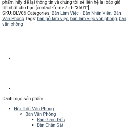
phẩm, hãy để lại thông tin và chúng tôi sẽ liên hệ lại báo giá
tốt nhất cho bạn [contact-form-7 id="3501"]
SKU:
BLV06
Categories:
Bàn Làm Việc - Bàn Nhân Viên
,
Bàn
Văn Phòng
Tags:
bàn gỗ làm việc
,
bàn làm việc văn phòng
,
bàn
văn phòng
Danh mục sản phẩm
Nội Thất Văn Phòng
Bàn Văn Phòng
Bàn Giám Đốc
Bàn Chân Sắt