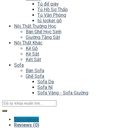
Tủ để giày
Tủ Hồ Sơ Thấp
Tủ Văn Phòng
tủ locker gỗ
Nội Thất Trường Học
Bàn Ghế Học Sinh
Giường Tầng Sắt
Nội Thất Khác
Kệ Gỗ
Kệ Sắt
Két Sắt
Sofa
Bàn Sofa
Ghế Sofa
Sofa Da
Sofa Nỉ
Sofa Văng - Sofa Giường
Description
Reviews (0)