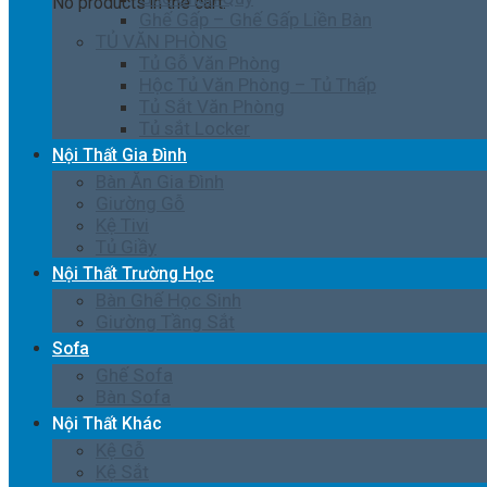
No products in the cart.
Ghế Gấp – Ghế Gấp Liền Bàn
TỦ VĂN PHÒNG
Tủ Gỗ Văn Phòng
Hộc Tủ Văn Phòng – Tủ Thấp
Tủ Sắt Văn Phòng
Tủ sắt Locker
Nội Thất Gia Đình
Bàn Ăn Gia Đình
Giường Gỗ
Kệ Tivi
Tủ Giầy
Nội Thất Trường Học
Bàn Ghế Học Sinh
Giường Tầng Sắt
Sofa
Ghế Sofa
Bàn Sofa
Nội Thất Khác
Kệ Gỗ
Kệ Sắt