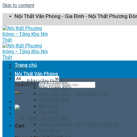
Skip to content
Nội Thất Văn Phòng - Gia Đình - Nội Thất Phương Đô
Trang chủ
Menu
Nội Thất Văn Phòng
BÀN VĂN PHÒNG
Search for:
Bàn Giám Đốc
Bàn Làm Việc – Bàn Nhân Viên
Bàn Chân Sắt
Bàn Họp
Bàn Gấp
GHẾ VĂN PHÒNG
Ghế Giám Đốc- Ghế Trưởng Phòng
Cart
Ghế Xoay
Ghế Chân Quỳ