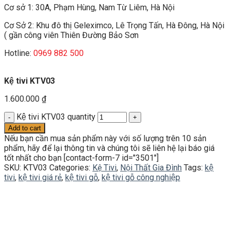
Cơ sở 1: 30A, Phạm Hùng, Nam Từ Liêm, Hà Nội
Cơ Sở 2: Khu đô thị Geleximco, Lê Trọng Tấn, Hà Đông, Hà Nội
( gần công viên Thiên Đường Bảo Sơn
Hotline:
0969 882 500
Kệ tivi KTV03
1.600.000
₫
Kệ tivi KTV03 quantity
Add to cart
Nếu bạn cần mua sản phẩm này với số lượng trên 10 sản
phẩm, hãy để lại thông tin và chúng tôi sẽ liên hệ lại báo giá
tốt nhất cho bạn [contact-form-7 id="3501"]
SKU:
KTV03
Categories:
Kệ Tivi
,
Nội Thất Gia Đình
Tags:
kệ
tivi
,
kệ tivi giá rẻ
,
kệ tivi gỗ
,
kệ tivi gỗ công nghiệp