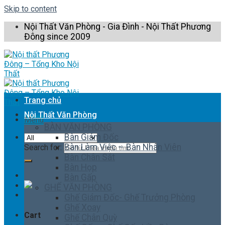
Skip to content
Nội Thất Văn Phòng - Gia Đình - Nội Thất Phương
Đông since 2009
Trang chủ
Nội Thất Văn Phòng
Menu
BÀN VĂN PHÒNG
Bàn Giám Đốc
Bàn Làm Việc – Bàn Nhân Viên
Search for:
Bàn Chân Sắt
Bàn Họp
Bàn Gấp
GHẾ VĂN PHÒNG
Ghế Giám Đốc- Ghế Trưởng Phòng
Ghế Xoay
Cart
Ghế Chân Quỳ