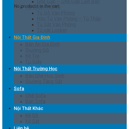
Ghế Gấp – Ghế Gấp Liền Bàn
No products in the cart.
TỦ VĂN PHÒNG
Tủ Gỗ Văn Phòng
Hộc Tủ Văn Phòng – Tủ Thấp
Tủ Sắt Văn Phòng
Tủ sắt Locker
Nội Thất Gia Đình
Bàn Ăn Gia Đình
Giường Gỗ
Kệ Tivi
Tủ Giầy
Nội Thất Trường Học
Bàn Ghế Học Sinh
Giường Tầng Sắt
Sofa
Ghế Sofa
Bàn Sofa
Nội Thất Khác
Kệ Gỗ
Kệ Sắt
Liên hệ