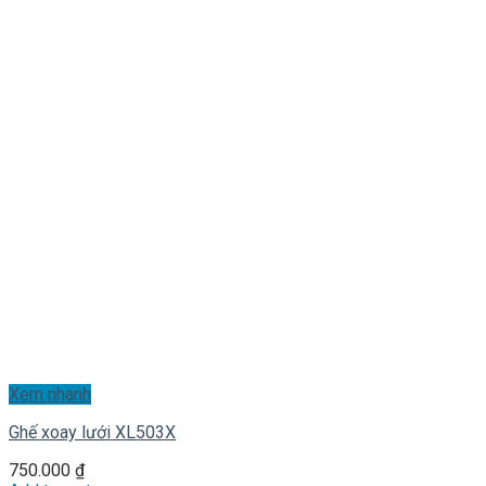
Xem nhanh
Ghế xoay lưới XL503X
750.000
₫