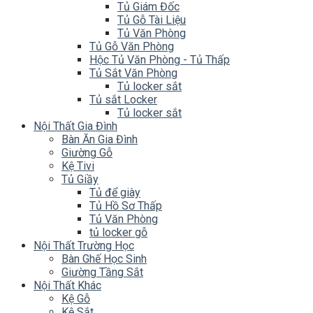
Tủ Giám Đốc
Tủ Gỗ Tài Liệu
Tủ Văn Phòng
Tủ Gỗ Văn Phòng
Hộc Tủ Văn Phòng - Tủ Thấp
Tủ Sắt Văn Phòng
Tủ locker sắt
Tủ sắt Locker
Tủ locker sắt
Nội Thất Gia Đình
Bàn Ăn Gia Đình
Giường Gỗ
Kệ Tivi
Tủ Giầy
Tủ để giày
Tủ Hồ Sơ Thấp
Tủ Văn Phòng
tủ locker gỗ
Nội Thất Trường Học
Bàn Ghế Học Sinh
Giường Tầng Sắt
Nội Thất Khác
Kệ Gỗ
Kệ Sắt