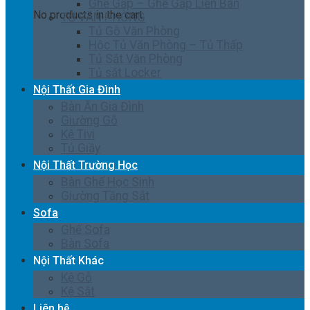
Ghế Gấp – Ghế Gấp Liền Bàn
No products in the cart.
TỦ VĂN PHÒNG
Tủ Gỗ Văn Phòng
Hộc Tủ Văn Phòng – Tủ Thấp
Tủ Sắt Văn Phòng
Tủ sắt Locker
Nội Thất Gia Đình
Bàn Ăn Gia Đình
Giường Gỗ
Kệ Tivi
Tủ Giầy
Nội Thất Trường Học
Bàn Ghế Học Sinh
Giường Tầng Sắt
Sofa
Ghế Sofa
Bàn Sofa
Nội Thất Khác
Kệ Gỗ
Kệ Sắt
Liên hệ