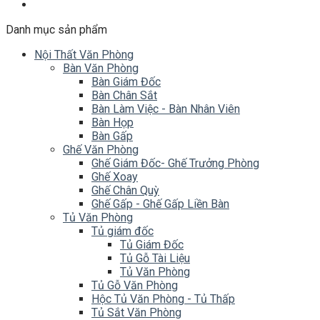
Danh mục sản phẩm
Nội Thất Văn Phòng
Bàn Văn Phòng
Bàn Giám Đốc
Bàn Chân Sắt
Bàn Làm Việc - Bàn Nhân Viên
Bàn Họp
Bàn Gấp
Ghế Văn Phòng
Ghế Giám Đốc- Ghế Trưởng Phòng
Ghế Xoay
Ghế Chân Quỳ
Ghế Gấp - Ghế Gấp Liền Bàn
Tủ Văn Phòng
Tủ giám đốc
Tủ Giám Đốc
Tủ Gỗ Tài Liệu
Tủ Văn Phòng
Tủ Gỗ Văn Phòng
Hộc Tủ Văn Phòng - Tủ Thấp
Tủ Sắt Văn Phòng