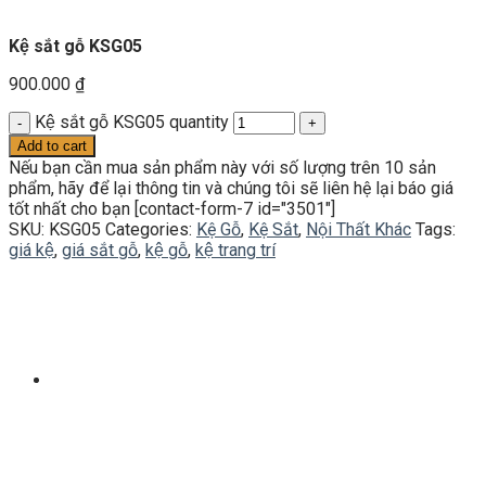
Kệ sắt gỗ KSG05
900.000
₫
Kệ sắt gỗ KSG05 quantity
Add to cart
Nếu bạn cần mua sản phẩm này với số lượng trên 10 sản
phẩm, hãy để lại thông tin và chúng tôi sẽ liên hệ lại báo giá
tốt nhất cho bạn [contact-form-7 id="3501"]
SKU:
KSG05
Categories:
Kệ Gỗ
,
Kệ Sắt
,
Nội Thất Khác
Tags:
giá kệ
,
giá sắt gỗ
,
kệ gỗ
,
kệ trang trí