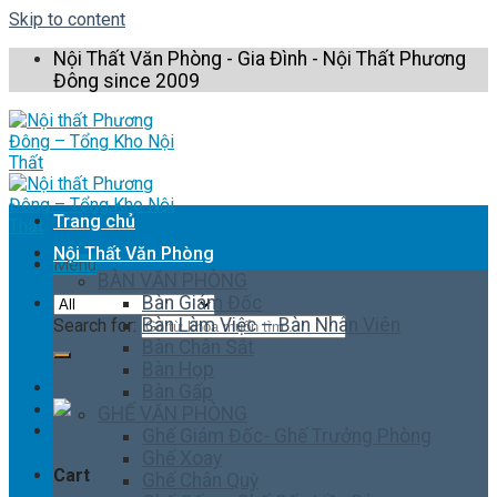
Skip to content
Nội Thất Văn Phòng - Gia Đình - Nội Thất Phương
Đông since 2009
Trang chủ
Nội Thất Văn Phòng
Menu
BÀN VĂN PHÒNG
Bàn Giám Đốc
Bàn Làm Việc – Bàn Nhân Viên
Search for:
Bàn Chân Sắt
Bàn Họp
Bàn Gấp
GHẾ VĂN PHÒNG
Ghế Giám Đốc- Ghế Trưởng Phòng
Ghế Xoay
Cart
Ghế Chân Quỳ