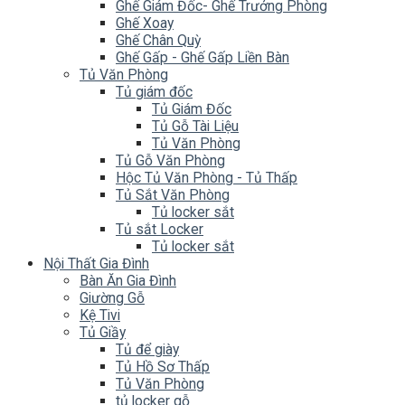
Ghế Giám Đốc- Ghế Trưởng Phòng
Ghế Xoay
Ghế Chân Quỳ
Ghế Gấp - Ghế Gấp Liền Bàn
Tủ Văn Phòng
Tủ giám đốc
Tủ Giám Đốc
Tủ Gỗ Tài Liệu
Tủ Văn Phòng
Tủ Gỗ Văn Phòng
Hộc Tủ Văn Phòng - Tủ Thấp
Tủ Sắt Văn Phòng
Tủ locker sắt
Tủ sắt Locker
Tủ locker sắt
Nội Thất Gia Đình
Bàn Ăn Gia Đình
Giường Gỗ
Kệ Tivi
Tủ Giầy
Tủ để giày
Tủ Hồ Sơ Thấp
Tủ Văn Phòng
tủ locker gỗ