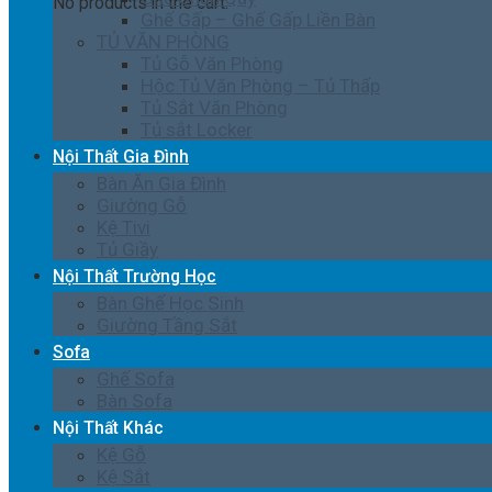
No products in the cart.
Ghế Gấp – Ghế Gấp Liền Bàn
TỦ VĂN PHÒNG
Tủ Gỗ Văn Phòng
Hộc Tủ Văn Phòng – Tủ Thấp
Tủ Sắt Văn Phòng
Tủ sắt Locker
Nội Thất Gia Đình
Bàn Ăn Gia Đình
Giường Gỗ
Kệ Tivi
Tủ Giầy
Nội Thất Trường Học
Bàn Ghế Học Sinh
Giường Tầng Sắt
Sofa
Ghế Sofa
Bàn Sofa
Nội Thất Khác
Kệ Gỗ
Kệ Sắt