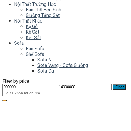
Nội Thất Trường Học
Bàn Ghế Học Sinh
Giường Tầng Sắt
Nội Thất Khác
Kệ Gỗ
Kệ Sắt
Két Sắt
Sofa
Bàn Sofa
Ghế Sofa
Sofa Nỉ
Sofa Văng - Sofa Giường
Sofa Da
Filter by price
Filter