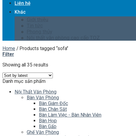
Liên hệ
Khác
Giới thiệu
Tin tức
Phong thủy
Nội thất văn phòng cao cấp TOZ
Home
/
Products tagged “sofa”
Filter
Showing all 35 results
Danh mục sản phẩm
Nội Thất Văn Phòng
Bàn Văn Phòng
Bàn Giám Đốc
Bàn Chân Sắt
Bàn Làm Việc - Bàn Nhân Viên
Bàn Họp
Bàn Gấp
Ghế Văn Phòng