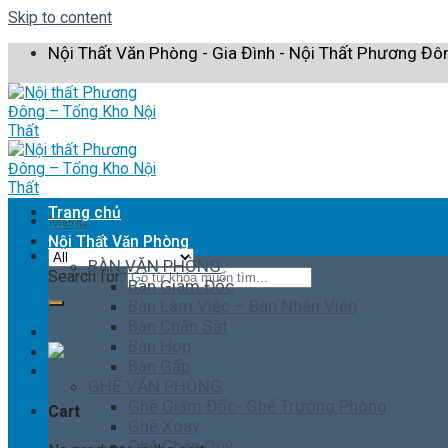
Skip to content
Nội Thất Văn Phòng - Gia Đình - Nội Thất Phương Đô
Trang chủ
Menu
Nội Thất Văn Phòng
BÀN VĂN PHÒNG
Search for:
Bàn Giám Đốc
Bàn Làm Việc – Bàn Nhân Viên
Bàn Chân Sắt
Bàn Họp
Bàn Gấp
GHẾ VĂN PHÒNG
Ghế Giám Đốc- Ghế Trưởng Phòng
Cart
Ghế Xoay
Ghế Chân Quỳ