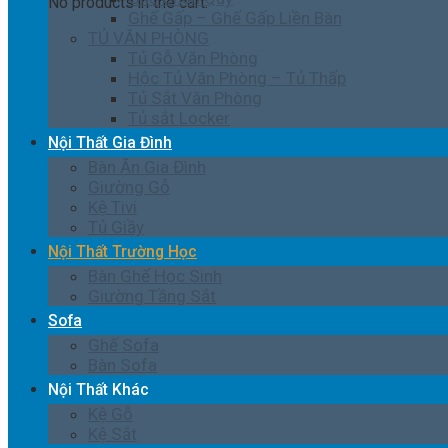
No products in the cart.
Ghế Gấp – Ghế Gấp Liền Bàn
TỦ VĂN PHÒNG
Tủ Gỗ Văn Phòng
Hộc Tủ Văn Phòng – Tủ Thấp
Tủ Sắt Văn Phòng
Tủ sắt Locker
Nội Thất Gia Đình
Bàn Ăn Gia Đình
Giường Gỗ
Kệ Tivi
Tủ Giầy
Nội Thất Trường Học
Bàn Ghế Học Sinh
Giường Tầng Sắt
Sofa
Ghế Sofa
Bàn Sofa
Nội Thất Khác
Kệ Gỗ
Kệ Sắt