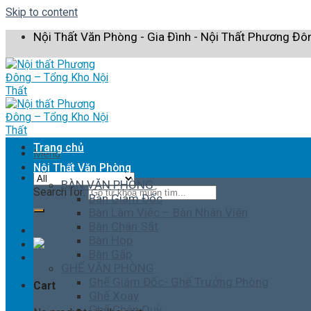
Skip to content
Nội Thất Văn Phòng - Gia Đình - Nội Thất Phương Đô
Trang chủ
Menu
Nội Thất Văn Phòng
BÀN VĂN PHÒNG
Search for:
Bàn Giám Đốc
Bàn Làm Việc – Bàn Nhân Viên
Bàn Chân Sắt
Bàn Họp
Bàn Gấp
GHẾ VĂN PHÒNG
Ghế Giám Đốc- Ghế Trưởng Phòng
Cart
Ghế Xoay
Ghế Chân Quỳ